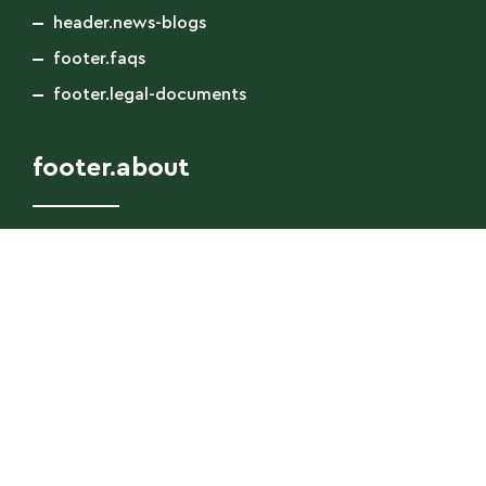
header.news-blogs
footer.faqs
footer.legal-documents
footer.about
footer.discover
footer.footer
footer.infos
info@sostina.com
|
footer.facebook-label