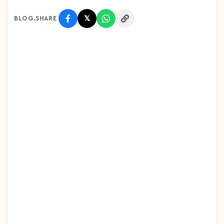
𝕏
BLOG.SHARE